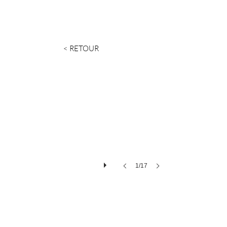
< RETOUR
1/17