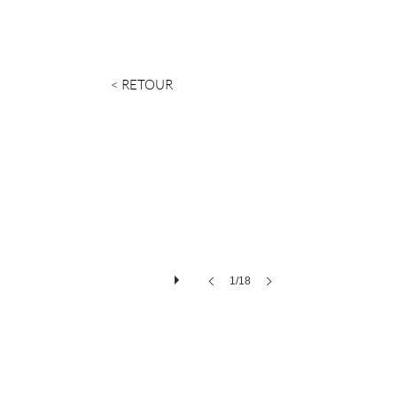
< RETOUR
1/18